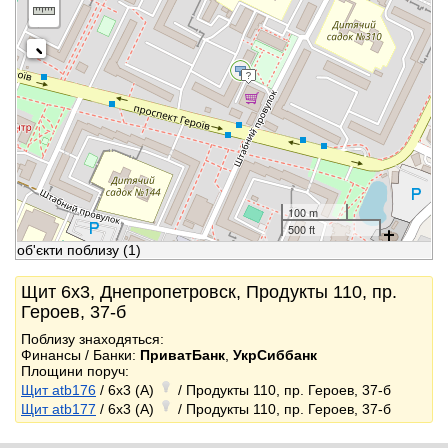
100 m
500 ft
об'єкти поблизу
(1)
Щит 6x3, Днепропетровск, Продукты 110, пр.
Героев, 37-б
Поблизу знаходяться:
Финансы / Банки:
ПриватБанк
,
УкрСиббанк
Площини поруч:
Щит atb176
/ 6x3 (A)
/ Продукты 110, пр. Героев, 37-б
Щит atb177
/ 6x3 (A)
/ Продукты 110, пр. Героев, 37-б