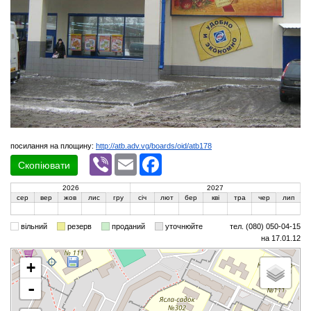
посилання на площину:
http://atb.adv.vg/boards/oid/atb178
Viber
Email
Facebook
Скопіювати
2026
2027
сер
вер
жов
лис
гру
січ
лют
бер
кві
тра
чер
лип
вільний
резерв
проданий
уточнюйте
тел. (080) 050-04-15
на 17.01.12
+
-