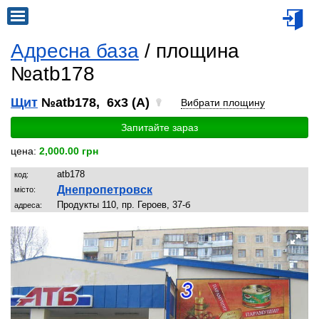
Адресна база
/ площина
№atb178
Щит
№atb178, 6x3 (A)
Вибрати площину
Запитайте зараз
цена:
2,000.00 грн
atb178
код:
Днепропетровск
місто:
Продукты 110, пр. Героев, 37-б
адреса: