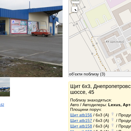
об'єкти поблизу
(3)
Щит 6x3, Днепропетровс
шоссе, 45
Поблизу знаходяться:
Авто / Автодилеры:
Lexus, Ар
162
Площини поруч:
k
Щит atb156
/ 6x3 (A)
/ Проду
Щит atb157
/ 6x3 (A)
/ Проду
Щит atb158
/ 6x3 (A)
/ Проду