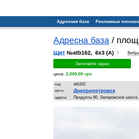
Адресная база
Рекламные плоскос
Адресна база
/ площ
Щит
№atb162, 6x3 (A)
Вибр
Запитайте зараз
цена:
2,000.00 грн
atb162
код:
Днепропетровск
місто:
Продукты 90, Запорожское шоссе,
адреса: