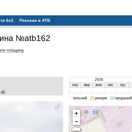
ти 6x3
Реклама в АТБ
ина №atb162
ати площину
2026
сер
вер
жов
лис
гру
 45
вільний
резерв
проданий
+
-