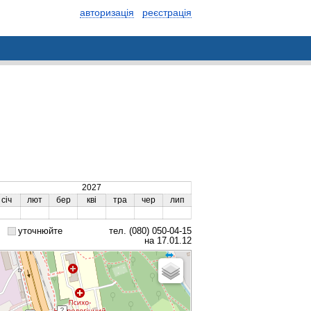
авторизація
реєстрація
2027
січ
лют
бер
кві
тра
чер
лип
уточнюйте
тел. (080) 050-04-15
на 17.01.12