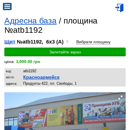
Адресна база
/ площина
№atb1192
Щит
№atb1192, 6x3 (A)
Вибрати площину
Запитайте зараз
цена:
1,000.00 грн
atb1192
код:
Красноармейск
місто:
Продукты 422, пл. Свободы, 1
адреса: