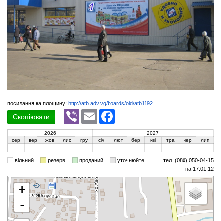
посилання на площину:
http://atb.adv.vg/boards/oid/atb1192
Viber
Email
Facebook
Скопіювати
2026
2027
сер
вер
жов
лис
гру
січ
лют
бер
кві
тра
чер
лип
вільний
резерв
проданий
уточнюйте
тел. (080) 050-04-15
на 17.01.12
+
-