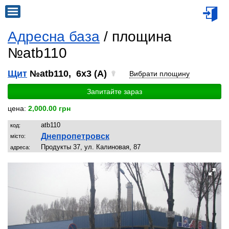
Адресна база
/ площина
№atb110
Щит
№atb110, 6x3 (A)
Вибрати площину
Запитайте зараз
цена:
2,000.00 грн
atb110
код:
Днепропетровск
місто:
Продукты 37, ул. Калиновая, 87
адреса: