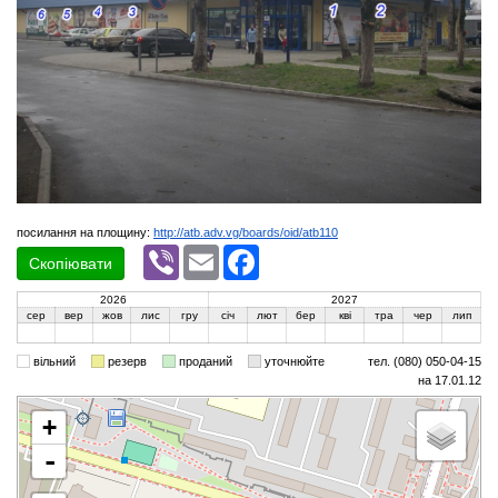
посилання на площину:
http://atb.adv.vg/boards/oid/atb110
Viber
Email
Facebook
Скопіювати
2026
2027
сер
вер
жов
лис
гру
січ
лют
бер
кві
тра
чер
лип
вільний
резерв
проданий
уточнюйте
тел. (080) 050-04-15
на 17.01.12
+
-