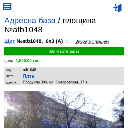
Адресна база
/ площина
№atb1048
Щит
№atb1048, 6x3 (A)
Вибрати площину
Запитайте зараз
цена:
1,500.00 грн
atb1048
код:
Ялта
місто:
Продукты 394, ул. Суворовская, 17 а
адреса: