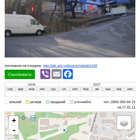
посилання на площину:
http://atb.adv.vg/boards/oid/atb1048
Viber
Email
Facebook
Скопіювати
2026
2027
сер
вер
жов
лис
гру
січ
лют
бер
кві
тра
чер
лип
вільний
резерв
проданий
уточнюйте
тел. (080) 050-04-15
на 17.01.12
+
-