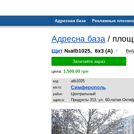
Адресная база
Рекламные плоскос
Адресна база
/ площ
Щит
№atb1025, 6x3 (A)
Виб
Запитайте зараз
цена:
1,500.00 грн
atb1025
код:
Симферополь
місто:
Центральный
район:
Продукты 313, ул. 60-летия Октяб
адреса: