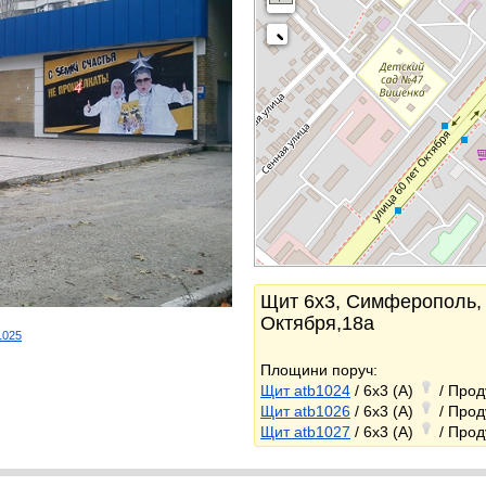
Щит 6x3, Симферополь, 
Октября,18а
b1025
k
Площини поруч:
Щит atb1024
/ 6x3 (A)
/ Прод
Щит atb1026
/ 6x3 (A)
/ Прод
Щит atb1027
/ 6x3 (A)
/ Прод