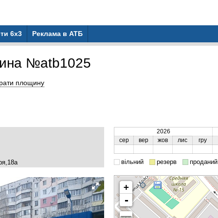
ти 6x3
Реклама в АТБ
ина №atb1025
рати площину
2026
сер
вер
жов
лис
гру
вільний
резерв
проданий
ря,18а
+
-