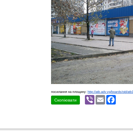
посилання на площину:
http://atb.adv.vg/boards/oid/at
Viber
Email
Faceboo
Скопіювати