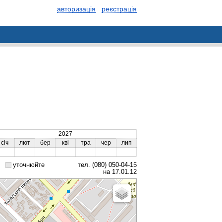
авторизація
реєстрація
2027
січ
лют
бер
кві
тра
чер
лип
уточнюйте
тел. (080) 050-04-15
на 17.01.12